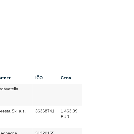
rtner
IČO
Cena
dávatelia
resta Sk, a.s.
36368741
1 463,99
EUR
šeobecná
31320155