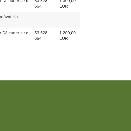
 Déjeuner s.r.o.
53 528
1 300,00
654
EUR
dávatelia
 Déjeuner s.r.o.
53 528
1 200,00
654
EUR