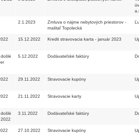
úv
a.
2.1.2023
Zmluva o nájme nebytových priestorov -
Ľu
maštaľ Topolecká
2022
15.12.2022
Kredit stravovacia karta - január 2023
Up
 došlé
5.12.2022
Dodávateľské faktúry
Do
er
2022
29.11.2022
Stravovacie kupóny
Up
2022
21.11.2022
Stravovacie karty
Up
 došlé
3.11.2022
Dodávateľské faktúry
Do
 2022
2022
27.10.2022
Stravovacie kupóny
Up