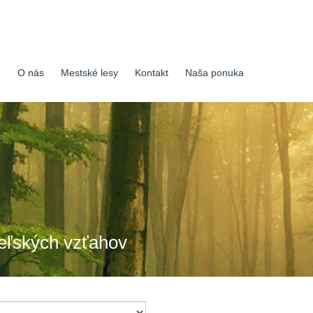
O nás
Mestské lesy
Kontakt
Naša ponuka
teľských vzťahov