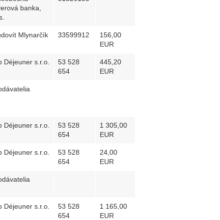
erová banka,
s.
dovít Mlynarčík
33599912
156,00
EUR
 Déjeuner s.r.o.
53 528
445,20
654
EUR
dávatelia
 Déjeuner s.r.o.
53 528
1 305,00
654
EUR
 Déjeuner s.r.o.
53 528
24,00
654
EUR
dávatelia
 Déjeuner s.r.o.
53 528
1 165,00
654
EUR