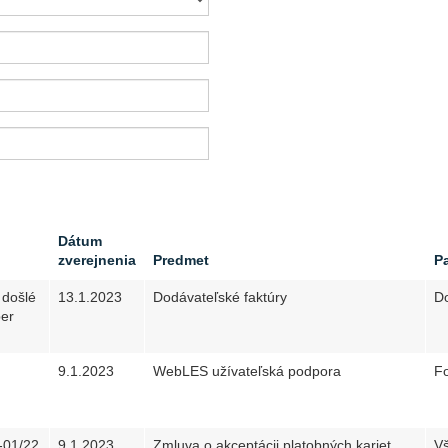
Dátum
zverejnenia
Predmet
Pa
 došlé
13.1.2023
Dodávateľské faktúry
Do
er
9.1.2023
WebLES užívateľská podpora
Fo
-01/22
9.1.2023
Zmluva o akceptácii platobných kariet
V