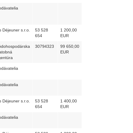
dávatelia
 Déjeuner s.r.o.
53 528
1 200,00
654
EUR
ôdohospodárska
30794323
99 650,00
atobná
EUR
gentúra
dávatelia
dávatelia
 Déjeuner s.r.o.
53 528
1 400,00
654
EUR
dávatelia