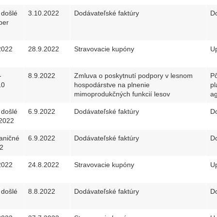
 došlé
3.10.2022
Dodávateľské faktúry
Do
ber
2022
28.9.2022
Stravovacie kupóny
Up
-
8.9.2022
Zmluva o poskytnutí podpory v lesnom
P
10
hospodárstve na plnenie
pl
mimoprodukčných funkcií lesov
a
 došlé
6.9.2022
Dodávateľské faktúry
Do
 2022
aničné
6.9.2022
Dodávateľské faktúry
Do
2
2022
24.8.2022
Stravovacie kupóny
Up
 došlé
8.8.2022
Dodávateľské faktúry
Do