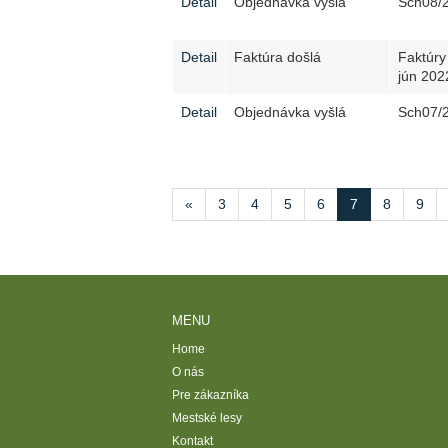
Detail
Objednávka vyšlá
Sch08/
Detail
Faktúra došlá
Faktúry
jún 202
Detail
Objednávka vyšlá
Sch07/
«
3
4
5
6
7
8
9
MENU
Home
O nás
Pre zákazníka
Mestské lesy
Kontakt