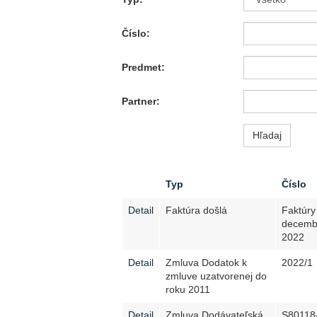
Číslo:
Predmet:
Partner:
Typ
Číslo
Detail
Faktúra došlá
Faktúry
decemb
2022
Detail
Zmluva Dodatok k
2022/1
zmluve uzatvorenej do
roku 2011
Detail
Zmluva Dodávateľská
S80118