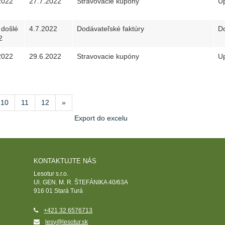
2022
27.7.2022
Stravovacie kupóny
Up
 došlé
4.7.2022
Dodávateľské faktúry
Do
2
2022
29.6.2022
Stravovacie kupóny
Up
10
11
12
»
Export do excelu
KONTAKTUJTE NÁS
Lesotur s.r.o.
Ul. GEN. M. R. ŠTEFÁNIKA 40/63A
916 01 Stará Turá
+421 32 6576713
lesy@lesotur.sk