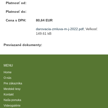
Platnosť od:
Platnosť do:
Cena s DPH:
80,64 EUR
darovacia-zmluva-m-j-2022.pdf
, Veľkosť:
149.61 kB
Previazané dokumenty:
MENU
Home
O nás
Pre zákazníka
Mestské lesy
Kontakt
Naša ponuka
Videogalérie