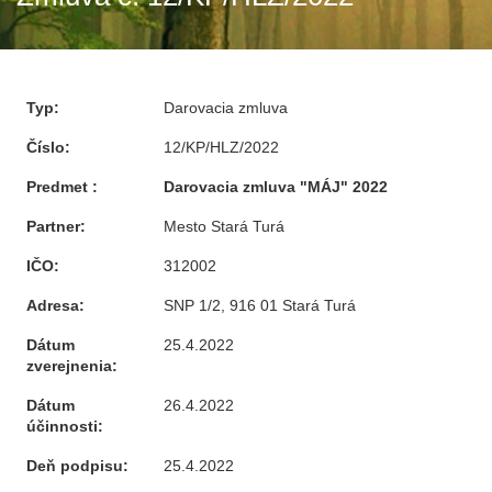
Typ:
Darovacia zmluva
Číslo:
12/KP/HLZ/2022
Predmet :
Darovacia zmluva "MÁJ" 2022
Partner:
Mesto Stará Turá
IČO:
312002
Adresa:
SNP 1/2, 916 01 Stará Turá
Dátum
25.4.2022
zverejnenia:
Dátum
26.4.2022
účinnosti:
Deň podpisu:
25.4.2022