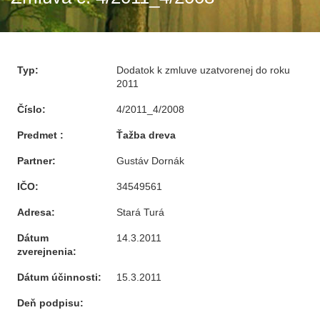
Typ:
Dodatok k zmluve uzatvorenej do roku
2011
Číslo:
4/2011_4/2008
Predmet :
Ťažba dreva
Partner:
Gustáv Dornák
IČO:
34549561
Adresa:
Stará Turá
Dátum
14.3.2011
zverejnenia:
Dátum účinnosti:
15.3.2011
Deň podpisu: