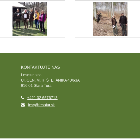
KONTAKTUJTE NÁS
Lesotur s.r.o.
Ul. GEN. M. R. ŠTEFÁNIKA 40/63A
916 01 Stará Turá
+421 32 6576713
lesy@lesotur.sk